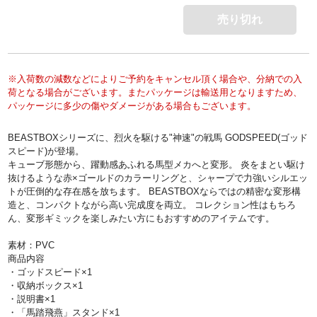
売り切れ
※入荷数の減数などによりご予約をキャンセル頂く場合や、分納での入
荷となる場合がございます。またパッケージは輸送用となりますため、
パッケージに多少の傷やダメージがある場合もございます。
BEASTBOXシリーズに、烈火を駆ける"神速"の戦馬 GODSPEED(ゴッド
スピード)が登場。
キューブ形態から、躍動感あふれる馬型メカへと変形。 炎をまとい駆け
抜けるような赤×ゴールドのカラーリングと、シャープで力強いシルエッ
トが圧倒的な存在感を放ちます。 BEASTBOXならではの精密な変形構
造と、コンパクトながら高い完成度を両立。 コレクション性はもちろ
ん、変形ギミックを楽しみたい方にもおすすめのアイテムです。
素材：PVC
商品内容
・ゴッドスピード×1
・収納ボックス×1
・説明書×1
・「馬踏飛燕」スタンド×1