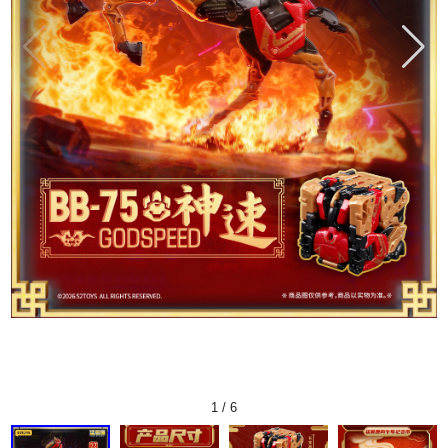
1
/
6