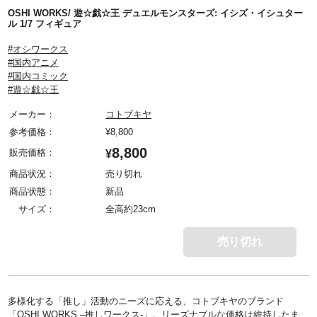
OSHI WORKS/ 遊☆戯☆王 デュエルモンスターズ: イシズ・イシュター
ル 1/7 フィギュア
#オシワークス
#国内アニメ
#国内コミック
#遊☆戯☆王
メーカー：
コトブキヤ
参考価格：
¥
8,800
8,800
販売価格：
¥
商品状況：
売り切れ
商品状態：
新品
サイズ：
全高約23cm
売り切れ
多様化する「推し」活動のニーズに応える、コトブキヤのブランド
「OSHI WORKS –推しワークス-」。リーズナブルな価格は維持したま