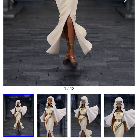
1
/
12