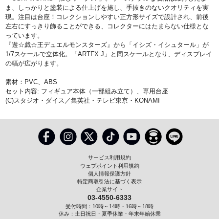
ま、しっかりと塗装による仕上げを施し、手抜きのないクオリティを実
現。注目は台座！コレクションしやすい正方形サイズで設計され、前後
左右にすっきり飾ることができる、コレクターにはたまらない仕様とな
っています。
『遊☆戯☆王デュエルモンスターズ』から「イシズ・イシュタール」が
1/7スケールで立体化。「ARTFX J」と同スケールとなり、ディスプレイ
の幅が広がります。
素材：PVC、ABS
セット内容: フィギュア本体（一部組み立て）、専用台座
(C)スタジオ・ダイス／集英社・テレビ東京・KONAMI
サービス利用規約
ウェブポイント利用規約
個人情報保護方針
特定商取引法に基づく表示
企業サイト
03-4550-6333
受付時間：10時～14時・16時～18時
休み：土日祝日・夏季休業・年末年始休業