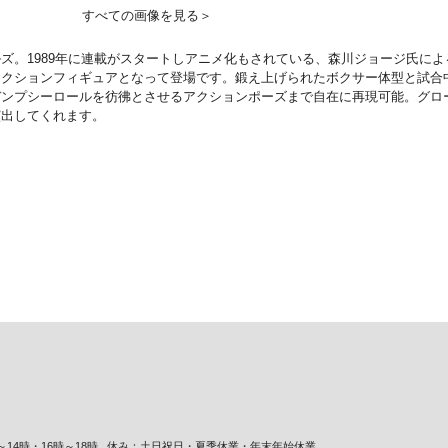
すべての画像を見る＞
ズ。1989年に連載がスタートしアニメ化もされている、森川ジョージ氏に
アクションフィギュアとなって登場です。鍛え上げられたボクサー体型と試合
デンプシーロールを彷彿とさせるアクションポーズまで自在に再現可能。グロ
演出してくれます。
14時・16時～18時
休み：土日祝日・夏季休業・年末年始休業