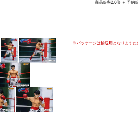
商品倍率2.0倍 ＋ 予約倍
※パッケージは輸送用となりますた