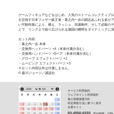
ゲームフィギュアなどをはじめ、人気のストームコレクティブル
を目指す日本フェザー級王者・幕之内一歩の闘志あふれる姿が
い可動性能により、構え、ラッシュ、回避動作、そして必殺の
とで、リング上で繰り広げられる激闘の瞬間をダイナミックに
セット内容:
・幕之内一歩 本体
・交換用ヘッドパーツ ×4（本体付属分含む）
・交換用ハンドパーツ ×5ペア（本体付属分含む）
・グローブ エフェクトパーツ ×2
・ムービング エフェクトパーツ ×3
※セット内容以外は付属しません。
© 森川ジョージ／講談社
年
サービス利用規約
ウェブポイント利用規約
日
月
火
水
木
金
土
個人情報保護方針
1
特定商取引法に基づく表示
2
3
4
5
6
7
8
企業サイト
9
10
11
12
13
14
15
03-4550-6333
受付時間：10時～
16
17
18
19
20
21
22