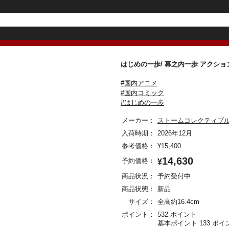
はじめの一歩/ 幕之内一歩 アク
#国内アニメ
#国内コミック
#はじめの一歩
メーカー：
ストームコレクティブ
入荷時期：
2026年12月
参考価格：
¥
15,400
14,630
予約価格：
¥
商品状況：
予約受付中
商品状態：
新品
サイズ：
全高約16.4cm
ポイント：
532 ポイント
基本ポイント 133 ポイ