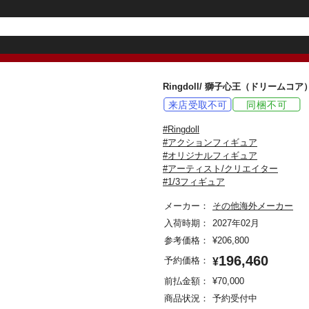
Ringdoll/ 獅子心王（ドリーム
#Ringdoll
#アクションフィギュア
#オリジナルフィギュア
#アーティスト/クリエイター
#1/3フィギュア
メーカー：
その他海外メーカー
入荷時期：
2027年02月
参考価格：
¥
206,800
196,460
予約価格：
¥
前払金額：
¥
70,000
商品状況：
予約受付中