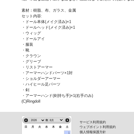
素材：樹脂、布、ガラス、金属
セット内容:
・ドール本体(メイク済み)×1
・ドールヘッド(メイク済み)×1
・ウィッグ
・ドールアイ
・服装
・靴
・クラウン
・グリーブ
・リストアーマー
・アーマーハンドパーツ×1対
・ショルダーアーマー
・ハイヒール足パーツ
・剣
・アーマーハンド(剣持ち手)×1(右手のみ)
(C)Ringdoll
年
サービス利用規約
ウェブポイント利用規約
日
月
火
水
木
金
土
個人情報保護方針
1