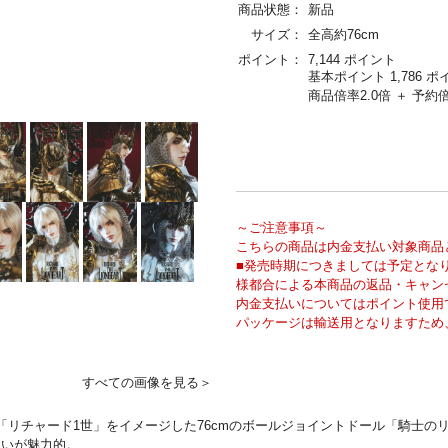
商品状態：
新品
サイズ：
全高約76cm
ポイント：
7,144 ポイント
基本ポイント 1,786 ポ
商品倍率2.0倍 ＋ 予約倍
～ご注意事項～
こちらの商品は内金支払い対象商品
■発売時期につきましては予定とな
様都合による本商品の返品・キャン
内金支払いについてはポイント使用
パッケージは輸送用となりますため
すべての画像を見る＞
的な王「リチャード1世」をイメージした76cmのボールジョイントドール「騎
装いが魅力的。