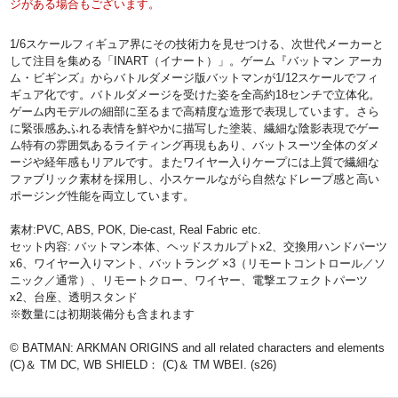
ジがある場合もございます。
1/6スケールフィギュア界にその技術力を見せつける、次世代メーカーと
して注目を集める「INART（イナート）」。ゲーム『バットマン アーカ
ム・ビギンズ』からバトルダメージ版バットマンが1/12スケールでフィ
ギュア化です。バトルダメージを受けた姿を全高約18センチで立体化。
ゲーム内モデルの細部に至るまで高精度な造形で表現しています。さら
に緊張感あふれる表情を鮮やかに描写した塗装、繊細な陰影表現でゲー
ム特有の雰囲気あるライティング再現もあり、バットスーツ全体のダメ
ージや経年感もリアルです。またワイヤー入りケープには上質で繊細な
ファブリック素材を採用し、小スケールながら自然なドレープ感と高い
ポージング性能を両立しています。
素材:PVC, ABS, POK, Die-cast, Real Fabric etc.
セット内容: バットマン本体、ヘッドスカルプトx2、交換用ハンドパーツ
x6、ワイヤー入りマント、バットラング ×3（リモートコントロール／ソ
ニック／通常）、リモートクロー、ワイヤー、電撃エフェクトパーツ
x2、台座、透明スタンド
※数量には初期装備分も含まれます
© BATMAN: ARKMAN ORIGINS and all related characters and elements
(C)＆ TM DC, WB SHIELD： (C)＆ TM WBEI. (s26)