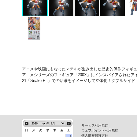
アニメや映画にもなったマテルが生み出した歴史的傑作フィギュ
アニメシリーズのフィギュア「200X」にインスパイアされた
21「Snake Pit」での活躍をイメージして立体化！ダブルサイ
年
サービス利用規約
ウェブポイント利用規約
日
月
火
水
木
金
土
個人情報保護方針
1