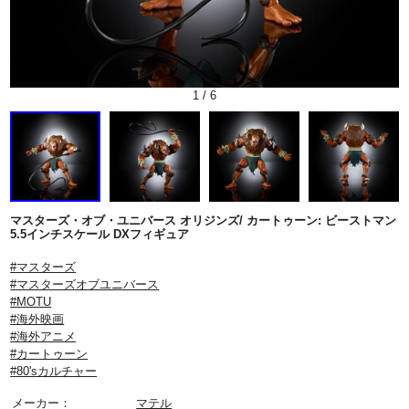
1
/
6
マスターズ・オブ・ユニバース オリジンズ/ カートゥーン: ビーストマン
5.5インチスケール DXフィギュア
#マスターズ
#マスターズオブユニバース
#MOTU
#海外映画
#海外アニメ
#カートゥーン
#80'sカルチャー
メーカー：
マテル