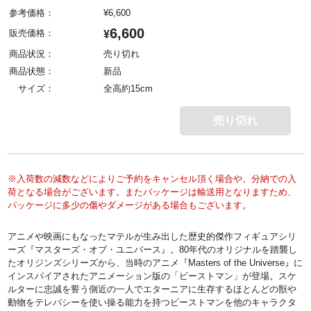
参考価格：
¥
6,600
6,600
販売価格：
¥
商品状況：
売り切れ
商品状態：
新品
サイズ：
全高約15cm
売り切れ
※入荷数の減数などによりご予約をキャンセル頂く場合や、分納での入
荷となる場合がございます。またパッケージは輸送用となりますため、
パッケージに多少の傷やダメージがある場合もございます。
アニメや映画にもなったマテルが生み出した歴史的傑作フィギュアシリ
ーズ『マスターズ・オブ・ユニバース』。80年代のオリジナルを踏襲し
たオリジンズシリーズから、当時のアニメ『Masters of the Universe』に
インスパイアされたアニメーション版の「ビーストマン」が登場。スケ
ルターに忠誠を誓う側近の一人でエターニアに生存するほとんどの獣や
動物をテレパシーを使い操る能力を持つビーストマンを他のキャラクタ