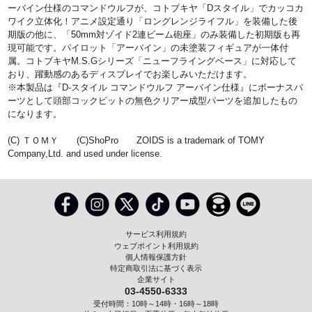
ーバイン仕様のコマンドウルフが、コトブキヤ「Dスタイル」でカッコカ
ワイク立体化！アニメ設定通り「ロングレンジライフル」を装備した後
期版の他に、「50mm対ゾイド2連ビーム砲座」のみ装備した初期版も再
現可能です。パイロット「アーバイン」の未塗装フィギュアが一体付
属。コトブキヤM.S.Gシリーズ「ニューフライングベース」に対応して
おり、躍動感のあるディスプレイでお楽しみいただけます。
※本製品は『D-スタイル コマンドウルフ アーバイン仕様』にボーナスパ
ーツとして頭部コックピットの無色クリアー成型パーツを追加したもの
になります。
(C) ＴＯＭＹ (C)ShoPro ZOIDS is a trademark of TOMY
Company,Ltd. and used under license.
サービス利用規約
ウェブポイント利用規約
個人情報保護方針
特定商取引法に基づく表示
企業サイト
03-4550-6333
受付時間：10時～14時・16時～18時