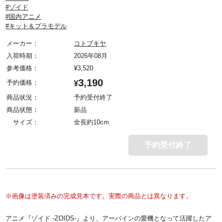
#ゾイド
#国内アニメ
#キット＆プラモデル
メーカー：
コトブキヤ
入荷時期：
2026年08月
参考価格：
¥
3,520
3,190
予約価格：
¥
商品状況：
予約受付終了
商品状態：
新品
サイズ：
全長約10cm
予約受付終了
※画像は塗装済みの完成見本です。実際の商品とは異なります。
アニメ『ゾイド -ZOIDS-』より、アーバインの愛機となって活躍したア