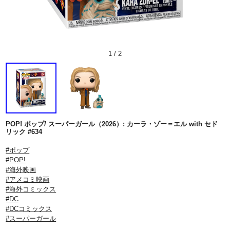
1
/
2
POP! ポップ/ スーパーガール（2026）: カーラ・ゾー＝エル with セド
リック #634
#ポップ
#POP!
#海外映画
#アメコミ映画
#海外コミックス
#DC
#DCコミックス
#スーパーガール