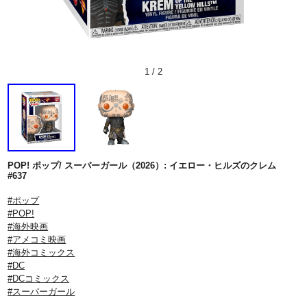
1
/
2
POP! ポップ/ スーパーガール（2026）: イエロー・ヒルズのクレム
#637
#ポップ
#POP!
#海外映画
#アメコミ映画
#海外コミックス
#DC
#DCコミックス
#スーパーガール