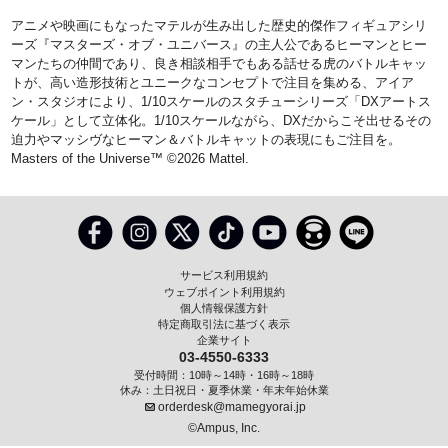
アニメや映画にもなったマテルが生み出した歴史的傑作フィギュアシリ
ーズ『マスターズ・オブ・ユニバース』の主人公であるヒーマンとヒー
マンたちの仲間であり、良き相談相手でもある話せる虎のバトルキャッ
トが、高い造形技術とユニークなコンセプトで注目を集める、アイア
ン・スタジオにより、1/10スケールのスタチューシリーズ「DXアートス
ケール」として立体化。1/10スケールながら、DXだからこそ出せるその
迫力やマッシヴなヒーマン＆バトルキャットの表現にもご注目を。
Masters of the Universe™ ©2026 Mattel.
サービス利用規約
ウェブポイント利用規約
個人情報保護方針
特定商取引法に基づく表示
企業サイト
03-4550-6333
受付時間：10時～14時・16時～18時
休み：土日祝日・夏季休業・年末年始休業
orderdesk@mamegyorai.jp
©Ampus, Inc.