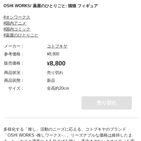
OSHI WORKS/ 薬屋のひとりごと: 猫猫 フィギュア
#オシワークス
#国内アニメ
#国内コミック
#薬屋のひとりごと
メーカー：
コトブキヤ
参考価格：
¥
8,800
8,800
販売価格：
¥
商品状況：
売り切れ
商品状態：
新品
サイズ：
全高約20cm
売り切れ
多様化する「推し」活動のニーズに応える、コトブキヤのブランド
「OSHI WORKS -推しワークス-」。リーズナブルな価格は維持したま