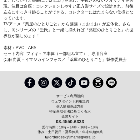
ま、しっかりと塗装による仕上げを施し、手抜きのないクオリティを実
現。注目は台座！コレクションしやすい正方形サイズで設計され、前後
左右にすっきり飾ることができる、コレクターにはたまらない仕様とな
っています。
TVアニメ『薬屋のひとりごと』から猫猫（まおまお）が立体化。さら
に、同シリーズの「壬氏」と一緒に揃えれば『薬屋のひとりごと』の世
界観が楽しめます！
素材：PVC、ABS
セット内容: フィギュア本体（一部組み立て）、専用台座
(C)日向夏・イマジカインフォス／「薬屋のひとりごと」製作委員会
サービス利用規約
ウェブポイント利用規約
個人情報保護方針
特定商取引法に基づく表示
企業サイト
03-4550-6333
受付時間：10時～14時・16時～18時
休み：土日祝日・夏季休業・年末年始休業
orderdesk@mamegyorai.jp