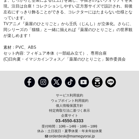
ま、しっかりと塗装による仕上げを施し、手抜きのないクオリティを実
現。注目は台座！コレクションしやすい正方形サイズで設計され、前後
左右にすっきり飾ることができる、コレクターにはたまらない仕様とな
っています。
TVアニメ『薬屋のひとりごと』から壬氏（じんし）が立体化。さらに、
同シリーズの「猫猫」と一緒に揃えれば『薬屋のひとりごと』の世界観
が楽しめます！
素材：PVC、ABS
セット内容: フィギュア本体（一部組み立て）、専用台座
(C)日向夏・イマジカインフォス／「薬屋のひとりごと」製作委員会
サービス利用規約
ウェブポイント利用規約
個人情報保護方針
特定商取引法に基づく表示
企業サイト
03-4550-6333
受付時間：10時～14時・16時～18時
休み：土日祝日・夏季休業・年末年始休業
orderdesk@mamegyorai.jp