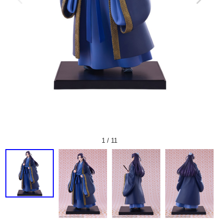
1
/
11