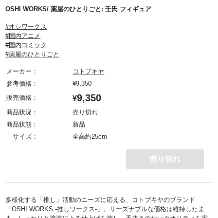
OSHI WORKS/ 薬屋のひとりごと: 壬氏 フィギュア
#オシワークス
#国内アニメ
#国内コミック
#薬屋のひとりごと
メーカー：
コトブキヤ
参考価格：
¥
9,350
9,350
販売価格：
¥
商品状況：
売り切れ
商品状態：
新品
サイズ：
全高約25cm
売り切れ
多様化する「推し」活動のニーズに応える、コトブキヤのブランド
「OSHI WORKS -推しワークス-」。リーズナブルな価格は維持したま