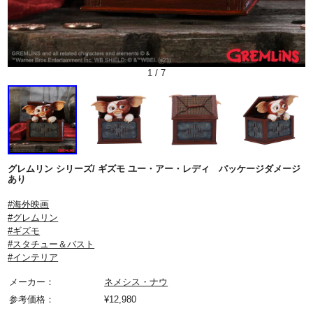
1
/
7
グレムリン シリーズ/ ギズモ ユー・アー・レディ パッケージダメージ
あり
#海外映画
#グレムリン
#ギズモ
#スタチュー＆バスト
#インテリア
メーカー：
ネメシス・ナウ
参考価格：
¥
12,980