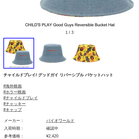
1
/
3
チャイルドプレイ/ グッドガイ リバーシブル バケットハット
#海外映画
#ホラー映画
#チャイルドプレイ
#チャッキー
#キャップ
メーカー：
バイオワールド
入荷時期：
確認中
参考価格：
¥
2,420