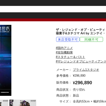
ザ・レジェンド・オブ・ビューティ・アン
薙素子&タチコマ Art by エ
#国内アニメ
#攻殻機動隊
#スタチュー＆バスト
#ザレジェンドオブビューティアン
メーカー：
プライム1スタジオ
参考価格：
¥
296,890
296,890
販売価格：
¥
商品状況：
売り切れ
商品状態：
新品
サイズ：
全高約53cm × 幅約59c