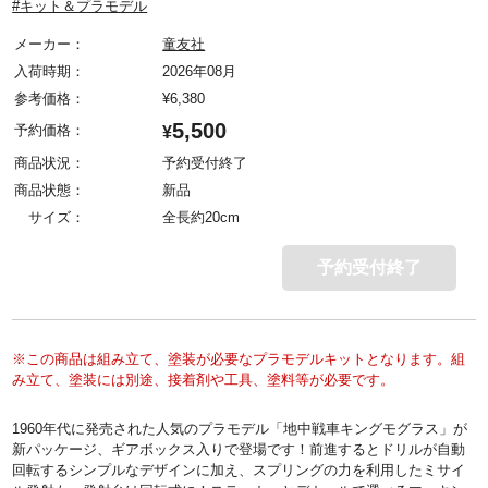
#キット＆プラモデル
メーカー：
童友社
入荷時期：
2026年08月
参考価格：
¥
6,380
5,500
予約価格：
¥
商品状況：
予約受付終了
商品状態：
新品
サイズ：
全長約20cm
予約受付終了
※この商品は組み立て、塗装が必要なプラモデルキットとなります。組
み立て、塗装には別途、接着剤や工具、塗料等が必要です。
1960年代に発売された人気のプラモデル「地中戦車キングモグラス」が
新パッケージ、ギアボックス入りで登場です！前進するとドリルが自動
回転するシンプルなデザインに加え、スプリングの力を利用したミサイ