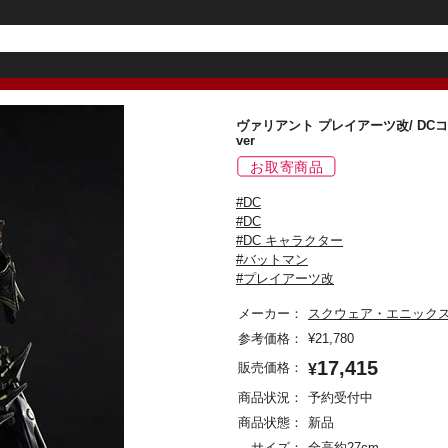
ヴァリアント プレイアーツ改/ DC
ver
#DC
#DC
#DC キャラクター
#バットマン
#プレイアーツ改
メーカー：
スクウェア・エニック
参考価格：
¥
21,780
17,415
販売価格：
¥
商品状況：
予約受付中
商品状態：
新品
サイズ：
全高約27cm