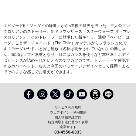
エピソード6「ジェダイの帰還」から5年後の世界を描いた、主人公マン
ダロリアンのストーリー。新ドラマシリーズ『スターウォーズ ザ・マン
ダロリアン』、そのトレーラーに登場した新キャラ、通称「ベイビーヨ
ーダ」ことザ・チャイルド（The Child）がマテルからプラッシュ化で
す！ヨーダやヤドルと同じ種族（名称は明かされていない）の赤ちゃ
ん。頭部はソフビ素材となり、目にはガラスを使うなど本格派！ボディ
はビーンズが詰められていえるのでフカフカです。トレーラーで確認で
きるホバーベッド、なんと今回のパッケージデザインとして採用！まる
でそのままな感じでお迎えができます。
サービス利用規約
ウェブポイント利用規約
個人情報保護方針
特定商取引法に基づく表示
企業サイト
03-4550-6333