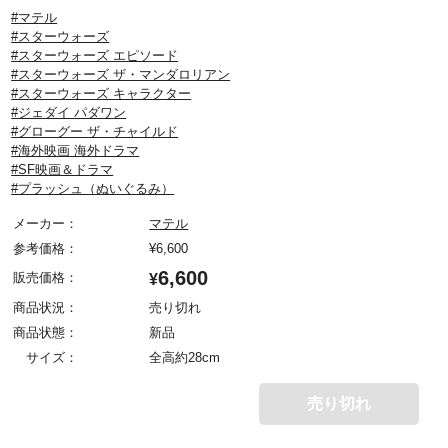
#マテル
#スターウォーズ
#スターウォーズ エピソード
#スターウォーズ ザ・マンダロリアン
#スターウォーズ キャラクター
#ジェダイ パダワン
#グローグー ザ・チャイルド
#海外映画 海外ドラマ
#SF映画＆ドラマ
#プラッシュ（ぬいぐるみ）
メーカー：
マテル
参考価格：
¥
6,600
6,600
販売価格：
¥
商品状況：
売り切れ
商品状態：
新品
サイズ：
全高約28cm
売り切れ