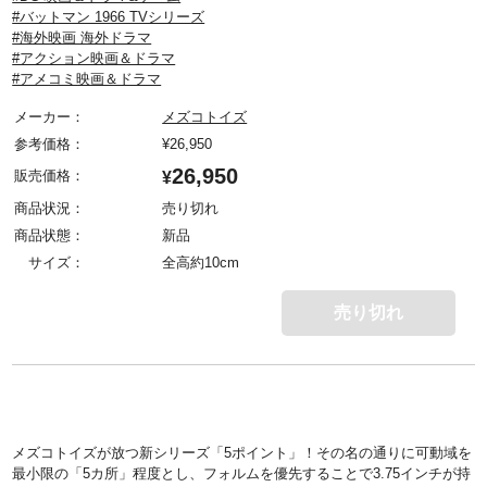
#バットマン 1966 TVシリーズ
#海外映画 海外ドラマ
#アクション映画＆ドラマ
#アメコミ映画＆ドラマ
メーカー：
メズコトイズ
参考価格：
¥
26,950
26,950
販売価格：
¥
商品状況：
売り切れ
商品状態：
新品
サイズ：
全高約10cm
売り切れ
メズコトイズが放つ新シリーズ「5ポイント」！その名の通りに可動域を
最小限の「5カ所」程度とし、フォルムを優先することで3.75インチが持