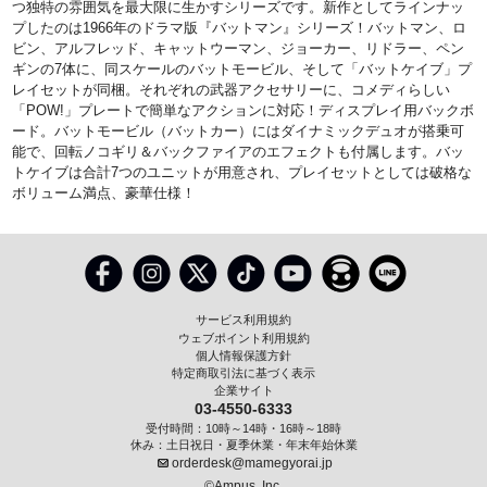
つ独特の雰囲気を最大限に生かすシリーズです。新作としてラインナッ
プしたのは1966年のドラマ版『バットマン』シリーズ！バットマン、ロ
ビン、アルフレッド、キャットウーマン、ジョーカー、リドラー、ペン
ギンの7体に、同スケールのバットモービル、そして「バットケイブ」プ
レイセットが同梱。それぞれの武器アクセサリーに、コメディらしい
「POW!」プレートで簡単なアクションに対応！ディスプレイ用バックボ
ード。バットモービル（バットカー）にはダイナミックデュオが搭乗可
能で、回転ノコギリ＆バックファイアのエフェクトも付属します。バッ
トケイブは合計7つのユニットが用意され、プレイセットとしては破格な
ボリューム満点、豪華仕様！
サービス利用規約
ウェブポイント利用規約
個人情報保護方針
特定商取引法に基づく表示
企業サイト
03-4550-6333
受付時間：10時～14時・16時～18時
休み：土日祝日・夏季休業・年末年始休業
orderdesk@mamegyorai.jp
©Ampus, Inc.