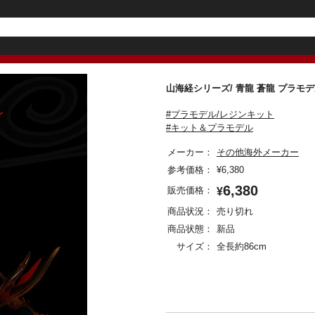
山海経シリーズ/ 青龍 蒼龍 プ
#プラモデル/レジンキット
#キット＆プラモデル
メーカー：
その他海外メーカー
参考価格：
¥
6,380
6,380
販売価格：
¥
商品状況：
売り切れ
商品状態：
新品
サイズ：
全長約86cm