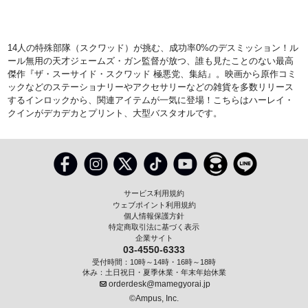
14人の特殊部隊（スクワッド）が挑む、成功率0%のデスミッション！ル
ール無用の天才ジェームズ・ガン監督が放つ、誰も見たことのない最高
傑作『ザ・スーサイド・スクワッド 極悪党、集結』。映画から原作コミ
ックなどのステーショナリーやアクセサリーなどの雑貨を多数リリース
するインロックから、関連アイテムが一気に登場！こちらはハーレイ・
クインがデカデカとプリント、大型バスタオルです。
サービス利用規約
ウェブポイント利用規約
個人情報保護方針
特定商取引法に基づく表示
企業サイト
03-4550-6333
受付時間：10時～14時・16時～18時
休み：土日祝日・夏季休業・年末年始休業
orderdesk@mamegyorai.jp
©Ampus, Inc.