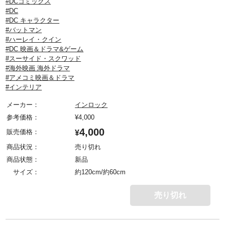
#DCコミックス
#DC
#DC キャラクター
#バットマン
#ハーレイ・クイン
#DC 映画＆ドラマ&ゲーム
#スーサイド・スクワッド
#海外映画 海外ドラマ
#アメコミ映画＆ドラマ
#インテリア
メーカー：
インロック
参考価格：
¥
4,000
4,000
販売価格：
¥
商品状況：
売り切れ
商品状態：
新品
サイズ：
約120cm/約60cm
売り切れ