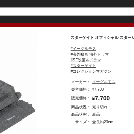
スターゲイト オフィシャル スター
#イーグルモス
#海外映画 海外ドラマ
#SF映画＆ドラマ
#スターゲイト
#コレクションマガジン
メーカー：
イーグルモス
参考価格：
¥
7,700
7,700
販売価格：
¥
商品状況：
売り切れ
商品状態：
新品
サイズ：
全長約23cm