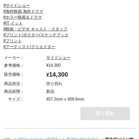
#サイドショー
#海外映画 海外ドラマ
#ホラー映画＆ドラマ
#IT イット
#映画・ビデオ キャスト・スタッフ
#プリント/ポスター/スケッチブック
#プリント
#アーティスト/クリエイター
メーカー：
サイドショー
参考価格：
¥
14,300
14,300
販売価格：
¥
商品状況：
売り切れ
商品状態：
新品
サイズ：
457.2mm x 609.6mm
売り切れ