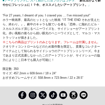
■アートプリントについて紹介した豆ブログはコチラ: 「
新生活がより鮮
やかにフレッシュに！？今、オススメしたいアートプリント。
」
“For 27 years, I dreamt of you. I craved you … I’ve missed you!”
ホラー映画界、最高のヒットとなった映画『IT THE END それが見えた
ら、終わり。』。劇中のキャラも観ている者も「恐怖」に陥れたビル・
スカルスガルド演じるペニーワイズを、サイドショーがアートプリント
化。赤い風船の後ろから鋭い眼光のペニーワイズとして、マルコ・マス
トラッツォが描きました。
※こちらの商品はプリントのみとなります。フレームは付属しません。
クオリティコントロールなどのため製作数を限定し、貴重なコレクター
アイテムとして知られるサイドショウのアートプリントシリーズ。今ま
であまり正式流通しなかったこのアートプリントが、サイドショーの協
力によりここ日本でも購入が可能に！
限定数: 350
サイズ: 457.2mm x 609.6mm / 18 x 24”
おすすめフレームサイズ: 558.8mm x 723.9mm / 22 x 28.5”