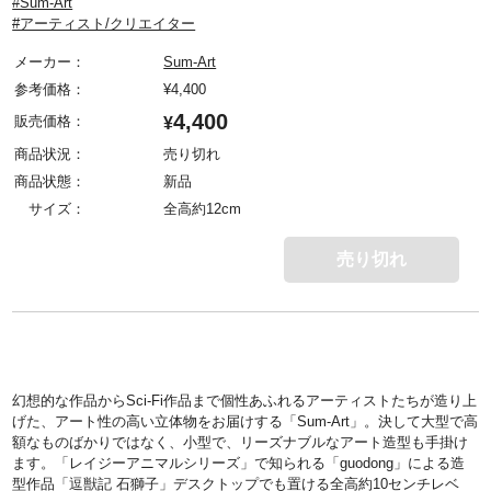
#Sum-Art
#アーティスト/クリエイター
メーカー：
Sum-Art
参考価格：
¥
4,400
4,400
販売価格：
¥
商品状況：
売り切れ
商品状態：
新品
サイズ：
全高約12cm
売り切れ
幻想的な作品からSci-Fi作品まで個性あふれるアーティストたちが造り上
げた、アート性の高い立体物をお届けする「Sum-Art」。決して大型で高
額なものばかりではなく、小型で、リーズナブルなアート造型も手掛け
ます。「レイジーアニマルシリーズ」で知られる「guodong」による造
型作品「逗獣記 石獅子」デスクトップでも置ける全高約10センチレベ