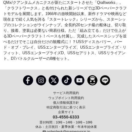
QMx/クアンタムメカニクスが新たにスタートさせた「Qraftworks」。
「クラフトワークス」と名付けられた新シリーズでは3Dペーパークラフ
トモデルを展開します。1966年の放映開始以来、新作ドラマや映画など
現在まで続く人気を誇る『スタートレック』シリーズから、スターシッ
プのコレクションがラインナップ。全長約20センチ級の船体は、切り取
り、接着、塗装は必要ない簡易仕様。ただ「組み立てる」だけで仕上が
る3Dペーパークラフト！ベースも付属し、完成したスペースシップを並
べるだけでそこは自分だけの観艦式に！？USSディスカバリー、バー
ド・オブ・プレイ、USSエンタープライズ、USSエンタープライズ・リ
フィット、USSエンタープライズD、USSセアリトス、USSリライアン
ト、D7バトルクルーザーの8種セット。
サービス利用規約
ウェブポイント利用規約
個人情報保護方針
特定商取引法に基づく表示
企業サイト
03-4550-6333
受付時間：10時～14時・16時～18時
休み：土日祝日・夏季休業・年末年始休業
orderdesk@mamegyorai.jp