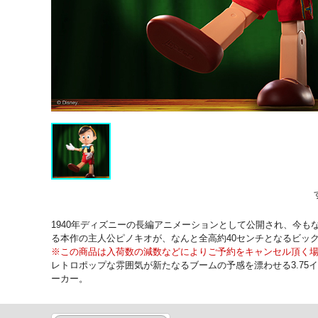
1940年ディズニーの長編アニメーションとして公開され、今
る本作の主人公ピノキオが、なんと全高約40センチとなるビッ
※この商品は入荷数の減数などによりご予約をキャンセル頂く
レトロポップな雰囲気が新たなるブームの予感を漂わせる3.75
ーカー。