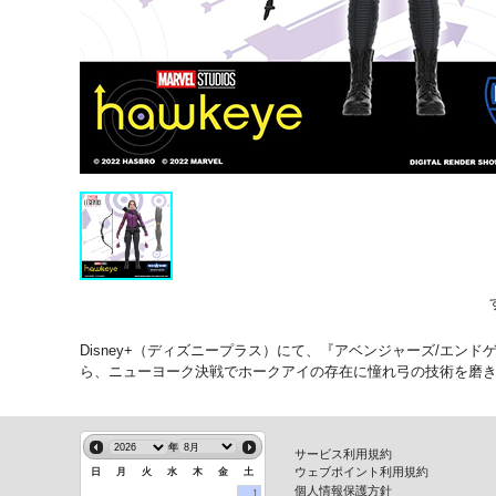
Disney+（ディズニープラス）にて、『アベンジャーズ/エ
ら、ニューヨーク決戦でホークアイの存在に憧れ弓の技術を磨
年
サービス利用規約
ウェブポイント利用規約
日
月
火
水
木
金
土
個人情報保護方針
1