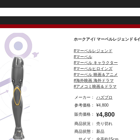
ホークアイ/ マーベルレジェンド 
#マーベルレジェンド
#マーベル
#マーベル キャラクター
#マーベルヒロインズ
#マーベル 映画＆アニメ
#海外映画 海外ドラマ
#アメコミ映画＆ドラマ
メーカー：
ハズブロ
参考価格：
¥
4,800
4,800
販売価格：
¥
商品状況：
売り切れ
商品状態：
新品
サイズ：
全高約15cm