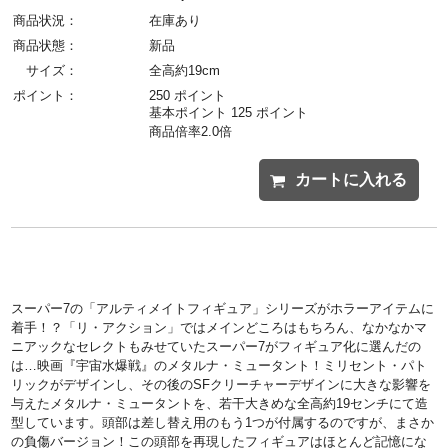
商品状況：
在庫あり
商品状態：
新品
サイズ：
全高約19cm
ポイント：
250 ポイント
基本ポイント 125 ポイント
商品倍率2.0倍
カートに入れる
スーパー7の「アルティメイトフィギュア」シリーズがホラーアイテムに
着手！？「リ・アクション」ではメインどころはもちろん、なかなかマ
ニアックなセレクトもみせていたスーパー7がフィギュア化に選んだの
は…映画『宇宙水爆戦』のメタルナ・ミュータント！ミリセント・パト
リックがデザインし、その後のSFクリーチャーデザインに大きな影響を
与えたメタルナ・ミュータントを、若干大きめな全高約19センチにて造
型しています。頭部は差し替え用のもう1つが付属するのですが、まさか
の負傷バージョン！この頭部を再現したフィギュアはほとんど記憶にな