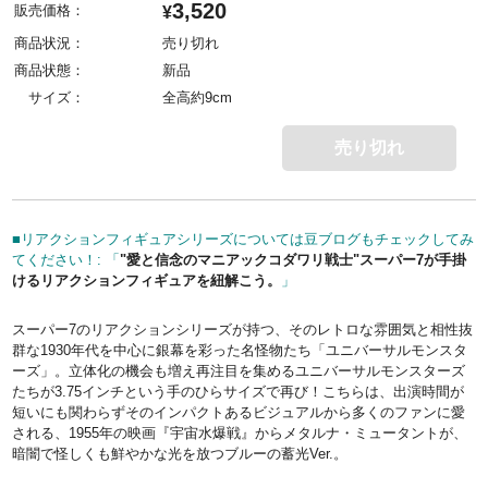
3,520
販売価格：
¥
商品状況：
売り切れ
商品状態：
新品
サイズ：
全高約9cm
売り切れ
■リアクションフィギュアシリーズについては豆ブログもチェックしてみ
てください！: 「
"愛と信念のマニアックコダワリ戦士"スーパー7が手掛
けるリアクションフィギュアを紐解こう。
」
スーパー7のリアクションシリーズが持つ、そのレトロな雰囲気と相性抜
群な1930年代を中心に銀幕を彩った名怪物たち「ユニバーサルモンスタ
ーズ」。立体化の機会も増え再注目を集めるユニバーサルモンスターズ
たちが3.75インチという手のひらサイズで再び！こちらは、出演時間が
短いにも関わらずそのインパクトあるビジュアルから多くのファンに愛
される、1955年の映画『宇宙水爆戦』からメタルナ・ミュータントが、
暗闇で怪しくも鮮やかな光を放つブルーの蓄光Ver.。