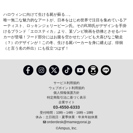
ハロウィンに向けて生ける屍が蘇る…。
唯一無二な魅力的なアートが、日本をはじめ世界で注目を集めているア
ーティスト、ロッキンジェリービーン氏。そのRJB氏がデザインを手掛
けるブランド「エロスティカ」より、某ゾンビ映画を彷彿とさせるパー
カーが登場！フード部分にはお腹を空かせたゾンビも大喜びなご馳走
（？）のデザインが！この冬、生ける屍パーカーを身に纏えば、徘徊
（と言う名の外出）にも役立つはず！
サービス利用規約
ウェブポイント利用規約
個人情報保護方針
特定商取引法に基づく表示
企業サイト
03-4550-6333
受付時間：10時～14時・16時～18時
休み：土日祝日・夏季休業・年末年始休業
orderdesk@mamegyorai.jp
©Ampus, Inc.