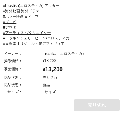
#Erostika(エロスティカ) アウター
#海外映画 海外ドラマ
#ホラー映画＆ドラマ
#ゾンビ
#アウター
#アーティスト/クリエイター
#ロッキンジェリービーン/エロスティカ
#豆魚雷オリジナル・限定フィギュア
メーカー：
Erostika（エロスティカ）
参考価格：
¥
13,200
13,200
販売価格：
¥
商品状況：
売り切れ
商品状態：
新品
サイズ：
Lサイズ
売り切れ