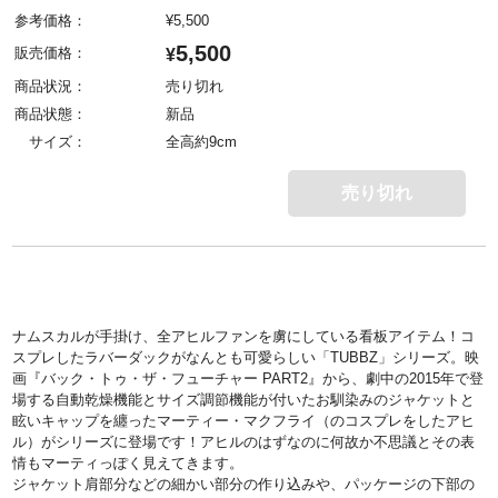
参考価格：
¥
5,500
5,500
販売価格：
¥
商品状況：
売り切れ
商品状態：
新品
サイズ：
全高約9cm
売り切れ
ナムスカルが手掛け、全アヒルファンを虜にしている看板アイテム！コ
スプレしたラバーダックがなんとも可愛らしい「TUBBZ」シリーズ。映
画『バック・トゥ・ザ・フューチャー PART2』から、劇中の2015年で登
場する自動乾燥機能とサイズ調節機能が付いたお馴染みのジャケットと
眩いキャップを纏ったマーティー・マクフライ（のコスプレをしたアヒ
ル）がシリーズに登場です！アヒルのはずなのに何故か不思議とその表
情もマーティっぽく見えてきます。
ジャケット肩部分などの細かい部分の作り込みや、パッケージの下部の