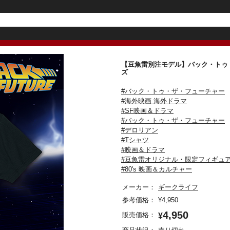
【豆魚雷別注モデル】バック・トゥ・
ズ
#バック・トゥ・ザ・フューチャー
#海外映画 海外ドラマ
#SF映画＆ドラマ
#バック・トゥ・ザ・フューチャー
#デロリアン
#Tシャツ
#映画＆ドラマ
#豆魚雷オリジナル・限定フィギュ
#80's 映画＆カルチャー
メーカー：
ギークライフ
参考価格：
¥
4,950
4,950
販売価格：
¥