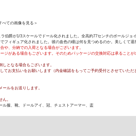
すべての画像を見る＞
ラキュラ伯爵が1/3スケールでドール化されました。全高約77センチのボール
姿でフィギュア化されました。彼の血色の瞳は何を見つめるのか。美しくて退
場合や、分納での入荷となる場合がございます。
メージがある場合もございます。そのためパッケージの交換対応は承ることが
倒しとなる場合もございます。
内金としてお支払いをお願いします（内金確認をもってご予約受付とさせていただ
メールをお送りします。
せん。
ドール服、靴、ドールアイ、冠、チェストアーマー、盃