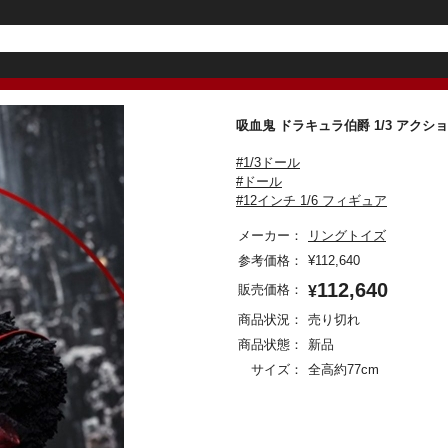
吸血鬼 ドラキュラ伯爵 1/3 ア
#1/3ドール
#ドール
#12インチ 1/6 フィギュア
メーカー：
リングトイズ
参考価格：
¥
112,640
112,640
販売価格：
¥
商品状況：
売り切れ
商品状態：
新品
サイズ：
全高約77cm