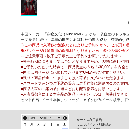
中国メーカー「御座文化（RingToys）」から、吸血鬼のド
ーブを身に纏い、暗黒の世界に君臨した伯爵の姿を、幻想的な
※この商品は入荷数の減数などによりご予約をキャンセル頂く
※パッケージは輸送用の保護材となりますため、多少の傷やダ
～ご注意事項～以下ご了承の上ご予約をお願いいたします～
■発売時期につきましては予定となりますため、大幅に遅れや前
■ご予約いただいた時点で、商品代金のうち「\30,000」を
■内金は同ページに記載しておりますURLからご注文ください。
■残りの商品代金につきましては入荷後に支払いいただきます。
■スマートフォンでご予約の場合はご予約後に別途内金のご案内
■商品入荷のご案内後に通常どおり配送指示をお願いします。
■お客様都合による本商品の返品・キャンセルは一切受付できま
セット内容: ドール本体、ウィッグ、メイク済みドール頭部、
年
サービス利用規約
ウェブポイント利用規約
日
月
火
水
木
金
土