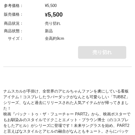
参考価格：
¥
5,500
5,500
販売価格：
¥
商品状況：
売り切れ
商品状態：
新品
サイズ：
全高約9cm
売り切れ
ナムスカルが手掛け、全世界のアヒルちゃんファンを虜にしている看板
アイテム！コスプレしたラバーダックがなんとも可愛らしい「TUBBZ」
シリーズ、なんと過去にリリースされた人気アイテムがが帰ってきまし
た！
映画『バック・トゥ・ザ・フューチャー PART2』から、映画ポスターで
もお馴染みのスタイルでドクことエメット・ブラウン博士（のコスプレ
をしたアヒル）がシリーズに登場です！未来サングラスを始め、PART2
と言えばなスタイルとアヒルの融合がなんともキュート。さらにパッケ