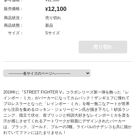
12,100
販売価格：
¥
商品状況：
売り切れ
商品状態：
新品
サイズ：
Sサイズ
売り切れ
2019年に『STREET FIGHTER V』コラボシリーズ第一弾を飾った「レ
インボー・ミカ」がパーカーになってカムバック！ザンギエフに憧れて
プロレスラーとなった「レインボー・ミカ」を唯一無二なアートが世界
から注目を集めるロッキン・ジェリービーン氏が描き下ろし！砂浜ラン
ニング、指立て伏せ、首ブリッジと特訓大好きなレインボーミカを迸る
汗が感じさせてくれるアートワークが前面にデザインされたパーカー
は、ブラック、ゴールド、ブルーの3種。ライバルのナデシコも共に描か
れていてファンにはたまりません！