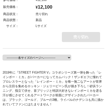
12,100
販売価格：
¥
商品状況：
売り切れ
商品状態：
新品
サイズ：
Lサイズ
売り切れ
2019年に『STREET FIGHTER V』コラボシリーズ第一弾を飾った「レ
インボー・ミカ」がパーカーになってカムバック！ザンギエフに憧れて
プロレスラーとなった「レインボー・ミカ」を唯一無二なアートが世界
から注目を集めるロッキン・ジェリービーン氏が描き下ろし！砂浜ラン
ニング、指立て伏せ、首ブリッジと特訓大好きなレインボーミカを迸る
汗が感じさせてくれるアートワークが前面にデザインされたパーカー
は、ブラック、ゴールド、ブルーの3種。ライバルのナデシコも共に描か
れていてファンにはたまりません！