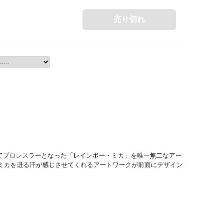
売り切れ
憧れてプロレスラーとなった「レインボー・ミカ」を唯一無二なアー
ミカを迸る汗が感じさせてくれるアートワークが前面にデザイン