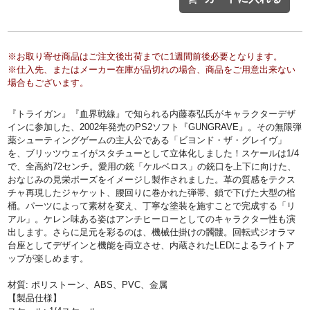
※お取り寄せ商品はご注文後出荷までに1週間前後必要となります。
※仕入先、またはメーカー在庫が品切れの場合、商品をご用意出来ない
場合もございます。
『トライガン』『血界戦線』で知られる内藤泰弘氏がキャラクターデザ
インに参加した、2002年発売のPS2ソフト『GUNGRAVE』。その無限弾
薬シューティングゲームの主人公である「ビヨンド・ザ・グレイヴ」
を、ブリッツウェイがスタチューとして立体化しました！スケールは1/4
で、全高約72センチ。愛用の銃「ケルベロス」の銃口を上下に向けた、
おなじみの見栄ポーズをイメージし製作されました。革の質感をテクス
チャ再現したジャケット、腰回りに巻かれた弾帯、鎖で下げた大型の棺
桶。パーツによって素材を変え、丁寧な塗装を施すことで完成する「リ
アル」。ケレン味ある姿はアンチヒーローとしてのキャラクター性も演
出します。さらに足元を彩るのは、機械仕掛けの髑髏。回転式ジオラマ
台座としてデザインと機能を両立させ、内蔵されたLEDによるライトア
ップが楽しめます。
材質: ポリストーン、ABS、PVC、金属
【製品仕様】