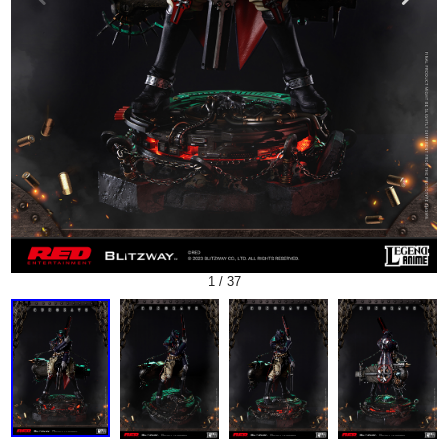
1
/
37