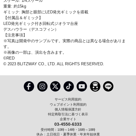
スケール: 1/4スケール
重量: 約15kg
ギミック: 胸部と眼部にLED発光ギミックを搭載
【付属品＆ギミック】
LED発光ギミック付き回転式ジオラマ台座
デスハウラー（デスコフィン）
【注意事項】
※写真は開発中のサンプルです。実際の商品とは異なる場合がありま
す。
※画像の一部は、演出を含みます。
©RED
© 2023 BLITZWAY CO., LTD. ALL RIGHTS RESERVED.
サービス利用規約
ウェブポイント利用規約
個人情報保護方針
特定商取引法に基づく表示
企業サイト
03-4550-6333
受付時間：10時～14時・16時～18時
休み：土日祝日・夏季休業・年末年始休業