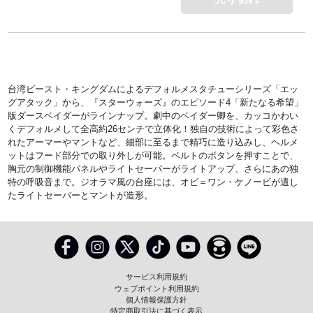
台湾ビースト・キングダムによるデフォルメスタチューシリーズ「エッ
グアタック」から、『スターウォーズ』のエピソード4「新たなる希望」
版ダースベイダーがラインナップ。劇中のベイダー卿を、カッコかわい
くデフォルメして全高約26センチで立体化！独自の技術によって彩色さ
れたアーマーやマントなど、細部に至るまで精巧に造り込みし、ヘルメ
ットはフード部分での取り外しが可能。ベルトのボタンを押すことで、
胸元の制御機能パネルやライトセーバーがライトアップ、さらにあの独
特の呼吸音まで。ジオラマ風の台座には、オビ＝ワン・ケノービが遺し
たライトセーバーとマントが造形。
サービス利用規約
ウェブポイント利用規約
個人情報保護方針
特定商取引法に基づく表示