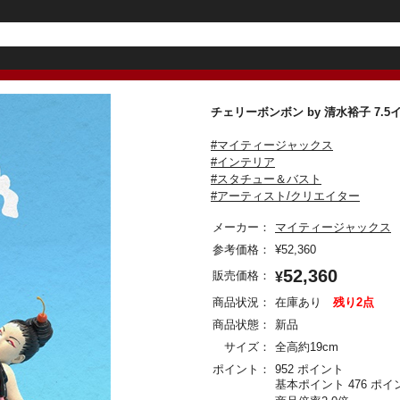
チェリーボンボン by 清水裕子 
#マイティージャックス
#インテリア
#スタチュー＆バスト
#アーティスト/クリエイター
メーカー：
マイティージャックス
参考価格：
¥
52,360
52,360
販売価格：
¥
商品状況：
在庫あり
残り2点
商品状態：
新品
サイズ：
全高約19cm
ポイント：
952 ポイント
基本ポイント 476 ポイ