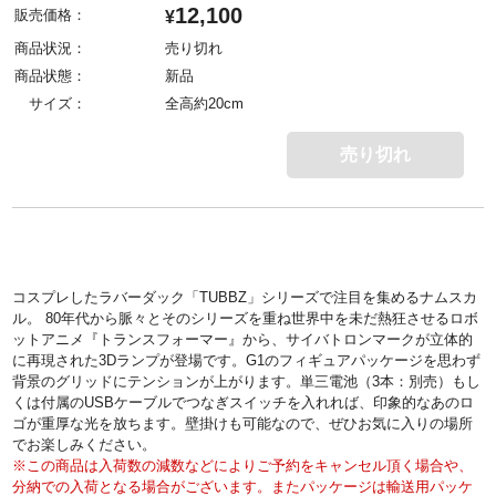
12,100
販売価格：
¥
商品状況：
売り切れ
商品状態：
新品
サイズ：
全高約20cm
売り切れ
コスプレしたラバーダック「TUBBZ」シリーズで注目を集めるナムスカ
ル。 80年代から脈々とそのシリーズを重ね世界中を未だ熱狂させるロボ
ットアニメ『トランスフォーマー』から、サイバトロンマークが立体的
に再現された3Dランプが登場です。G1のフィギュアパッケージを思わず
背景のグリッドにテンションが上がります。単三電池（3本：別売）もし
くは付属のUSBケーブルでつなぎスイッチを入れれば、印象的なあのロ
ゴが重厚な光を放ちます。壁掛けも可能なので、ぜひお気に入りの場所
でお楽しみください。
※この商品は入荷数の減数などによりご予約をキャンセル頂く場合や、
分納での入荷となる場合がございます。またパッケージは輸送用パッケ