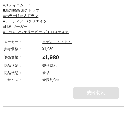
#メディコムトイ
#海外映画 海外ドラマ
#ホラー映画＆ドラマ
#アーティスト/クリエイター
#H.R.ギーガー
#ロッキンジェリービーン/エロスティカ
メーカー：
メディコム・トイ
参考価格：
¥
1,980
1,980
販売価格：
¥
商品状況：
売り切れ
商品状態：
新品
サイズ：
全長約9cm
売り切れ