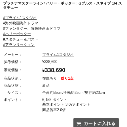
プラチナマスターライン/ ハリー・ポッター: セブルス・スネイプ 1/4 ス
タチュー
#プライム1スタジオ
#海外映画海外ドラマ
#ファンタジー、冒険映画＆ドラマ
#ハリーポッター
#スタチュー＆バスト
#アランリックマン
メーカー：
プライム1スタジオ
参考価格：
¥
338,690
338,690
販売価格：
¥
商品状況：
在庫あり
残り1点
商品状態：
新品
サイズ：
全高約55cm/全幅約25cm/奥行約23cm
ポイント：
6,158 ポイント
基本ポイント 3,079 ポイント
商品倍率2.0倍
カートに入れる