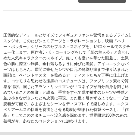
圧倒的なディテールとサイズでフィギュアファンを驚愕させるプライム1
スタジオ。このたびシュミアーツとコラボレーションし、映画『ハリ
ー・ポッター』シリーズのセブルス・スネイプを、1/4スケールでスタチ
ュー化します。原作者J・K・ローリングをして「影の主人公」と言わし
めた人気キャラクターのスネイプ。厳しくも憂いを帯びた眼差し、土気
色の肌に際立つ鉤鼻、垂れ落ちるように伸びた黒髪。アイコニックなパ
ーツはもちろん、眉間に寄せたシワや口元の髭剃り跡まで作り込まれた
頭部は、ペイントマスターを務めるアーティストたちが丁寧に仕上げま
す。コウモリを思わせる漆黒のコスチュームは、ファブリック素材で質
感を追求。演じたアラン・リックマンが「スネイプが自分自身を閉じ込
めていることの象徴」と語る、手首をすべて隠す袖丈のシャツや整然と
並ぶ小さなボタンなども忠実に再現。また重く引きずるようなローブは
脱着が可能で、さまざまなシーンをディスプレイで楽しめます。エクス
ペリアームスの軌道を彷彿とさせる彫刻が刻まれた特製ベースも、「作
品」としてこのスタチューへ没入感を深めます。世界限定150体のみの、
芸術が今、あなたのコレクションに加わります。