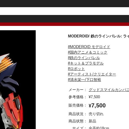
MODEROID/ 鉄のラインバレル
#MODEROID モデロイド
#国内アニメ＆コミック
#鉄のラインバレル
#キット＆プラモデル
#ロボット
#アーティスト/クリエイター
#清水栄一/下口智裕
メーカー：
グッドスマイルカンパ
参考価格：
¥
7,500
7,500
販売価格：
¥
商品状況：
売り切れ
商品状態：
新品
サイズ：
全高約18cm