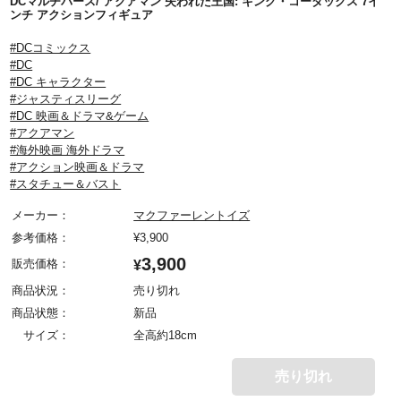
DCマルチバース/ アクアマン 失われた王国: キング・コーダックス 7イ
ンチ アクションフィギュア
#DCコミックス
#DC
#DC キャラクター
#ジャスティスリーグ
#DC 映画＆ドラマ&ゲーム
#アクアマン
#海外映画 海外ドラマ
#アクション映画＆ドラマ
#スタチュー＆バスト
メーカー：
マクファーレントイズ
参考価格：
¥
3,900
3,900
販売価格：
¥
商品状況：
売り切れ
商品状態：
新品
サイズ：
全高約18cm
売り切れ