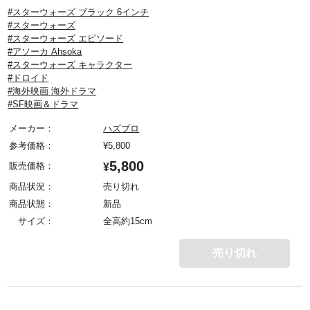
#スターウォーズ ブラック 6インチ
#スターウォーズ
#スターウォーズ エピソード
#アソーカ Ahsoka
#スターウォーズ キャラクター
#ドロイド
#海外映画 海外ドラマ
#SF映画＆ドラマ
メーカー：
ハズブロ
参考価格：
¥
5,800
5,800
販売価格：
¥
商品状況：
売り切れ
商品状態：
新品
サイズ：
全高約15cm
売り切れ