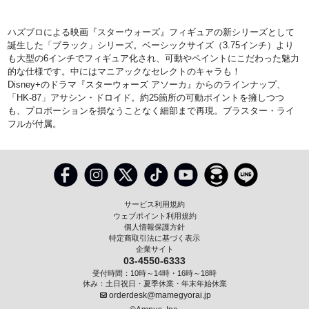
ハズブロによる映画『スターウォーズ』フィギュアの新シリーズとして
誕生した「ブラック」シリーズ。ベーシックサイズ（3.75インチ）より
も大型の6インチでフィギュア化され、可動やペイントにこだわった魅力
的な仕様です。中にはマニアックなセレクトのキャラも！
Disney+のドラマ『スターウォーズ アソーカ』からのラインナップ、
「HK-87」アサシン・ドロイド。約25箇所の可動ポイントを擁しつつ
も、プロポーションを損なうことなく細部まで再現。ブラスター・ライ
フルが付属。
サービス利用規約
ウェブポイント利用規約
個人情報保護方針
特定商取引法に基づく表示
企業サイト
03-4550-6333
受付時間：10時～14時・16時～18時
休み：土日祝日・夏季休業・年末年始休業
orderdesk@mamegyorai.jp