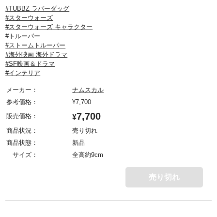
#TUBBZ ラバーダッグ
#スターウォーズ
#スターウォーズ キャラクター
#トルーパー
#ストームトルーパー
#海外映画 海外ドラマ
#SF映画＆ドラマ
#インテリア
メーカー：
ナムスカル
参考価格：
¥
7,700
7,700
販売価格：
¥
商品状況：
売り切れ
商品状態：
新品
サイズ：
全高約9cm
売り切れ