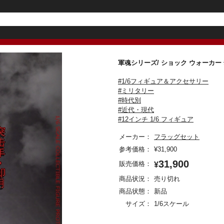
軍魂シリーズ/ ショック ウォーカー
#1/6フィギュア＆アクセサリー
#ミリタリー
#時代別
#近代・現代
#12インチ 1/6 フィギュア
メーカー：
フラッグセット
参考価格：
¥
31,900
31,900
販売価格：
¥
商品状況：
売り切れ
商品状態：
新品
サイズ：
1/6スケール