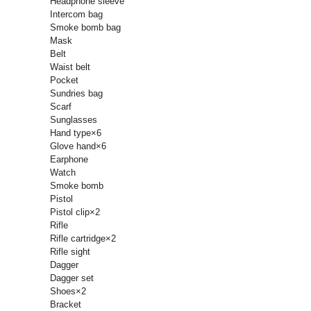
Headphone sleeve
Intercom bag
Smoke bomb bag
Mask
Belt
Waist belt
Pocket
Sundries bag
Scarf
Sunglasses
Hand type×6
Glove hand×6
Earphone
Watch
Smoke bomb
Pistol
Pistol clip×2
Rifle
Rifle cartridge×2
Rifle sight
Dagger
Dagger set
Shoes×2
Bracket