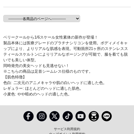
ベリークールから1/6スケール女性素体の新作が登場！
製品本体には医療グレードのプラチナシリコンを使用。ボディメイキャ
ップにより、よりリアルな肌感を表現。可動箇所21ヶ所のステンレスス
ティールスケルトンによりリアルなポージングが可能で、服を着ても脱
いでも美しい体型。
同時発売の美女ヘッドも見逃せない！
※こちらの商品は足首シームレス仕様のものです。
【肌色特徴】
色白: 二次元のアニメキャラや肌の白いヘッドに適した色。
レギュラー: ほとんどのヘッドに適した肌色。
小麦色: やや暗めのヘッドの適した色。
サービス利用規約
ウェブポイント利用規約